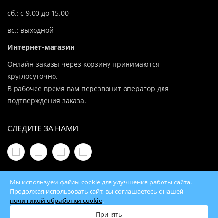
сб.: с 9.00 до 15.00
вс.: выходной
Интернет-магазин
Онлайн-заказы через корзину принимаются
круглосуточно.
В рабочее время вам перезвонит оператор для
подтверждения заказа.
СЛЕДИТЕ ЗА НАМИ
Мы используем файлы cookie для улучшения работы сайта.
Продолжая использовать сайт, вы соглашаетесь с нашей
политикой обработки cookie
.
© 2026 100Kotlov.by — продажа отопительного
оборудования с доставкой по всей Беларуси
Принять