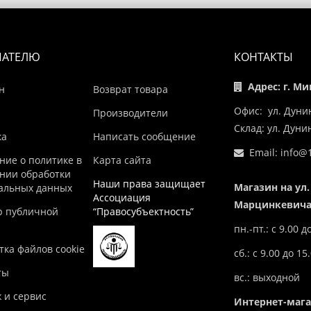
ПАТЕЛЮ
КОНТАКТЫ
Адрес: г. Ми
н
Возврат товара
Офис: ул. Дуни
Производители
Склад: ул. Дун
ка
Написать сообщение
Email:
info@1
ние о политике в
Карта сайта
нии обработки
Наши права защищает
Магазин на ул.
альных данных
Ассоциация
Марцинкевича,
р публичной
“Правосубъектность”
пн.-пт.: с 9.00 д
ка файлов cookie
сб.: с 9.00 до 15
ты
вс.: выходной
 и сервис
Интернет-маг