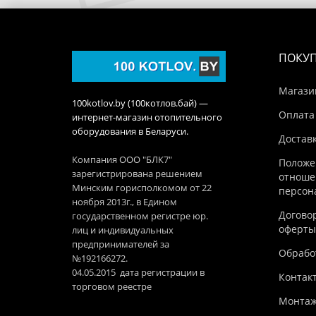
ПОКУ
Магази
100kotlov.by (100котлов.бай) —
Оплата
интернет-магазин отопительного
оборудования в Беларуси.
Достав
Компания ООО "БЛК7"
Положе
зарегистрирована решением
отноше
Минским горисполкомом от 22
персон
ноября 2013г., в Едином
Догово
государственном регистре юр.
оферты
лиц и индивидуальных
предпринимателей за
Обработ
№192166272.
04.05.2015 дата регистрации в
Контак
торговом реестре
Монтаж