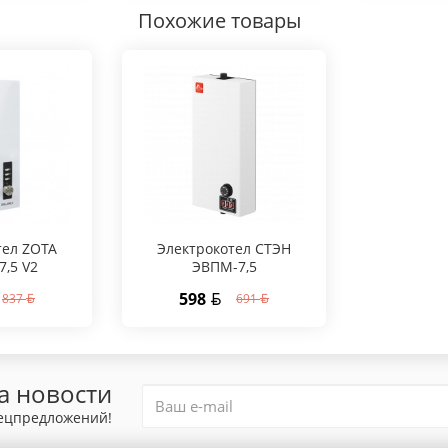
Похожие товары
тел ZOTA
Электрокотел СТЭН
7,5 V2
ЭВПМ-7,5
598
837
691
а новости
пецпредложений!