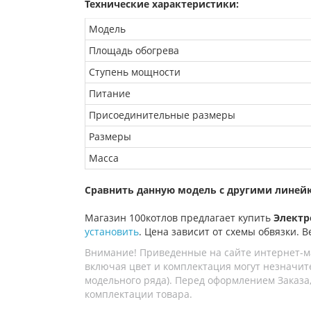
Технические характеристики:
Модель
Площадь обогрева
Ступень мощности
Питание
Присоединительные размеры
Размеры
Масса
Сравнить данную модель с другими линей
Магазин 100котлов предлагает купить
Электро
установить
. Цена зависит от схемы обвязки. В
Внимание! Приведенные на сайте интернет-м
включая цвет и комплектация могут незначите
модельного ряда). Перед оформлением Заказа,
комплектации товара.