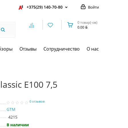
+375(29) 140-70-80
Войти
0 товар(-ов)
0.00
бзоры
Отзывы
Сотрудничество
О нас
assic E100 7,5
0 отзывов
GTM
4215
В наличии