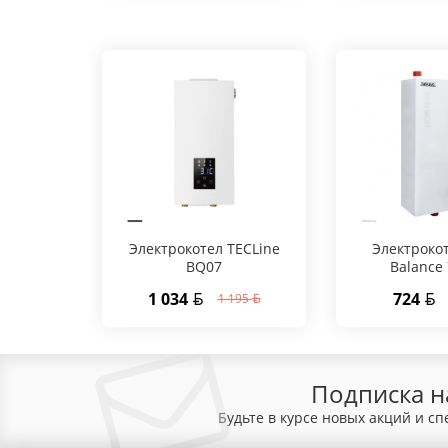
Электрокотел TECLine
Электроко
BQ07
Balance 
1 034
724
1 195
Подписка н
Будьте в курсе новых акций и с