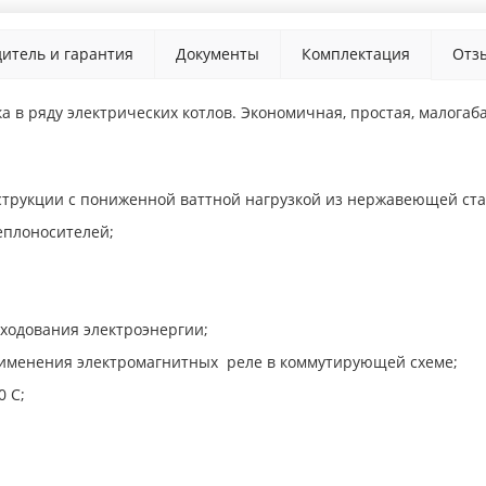
итель и гарантия
Документы
Комплектация
Отз
нка в ряду электрических котлов. Экономичная, простая, малог
струкции с пониженной ваттной нагрузкой из нержавеющей ста
еплоносителей;
сходования электроэнергии;
применения электромагнитных реле в коммутирующей схеме;
0 С;