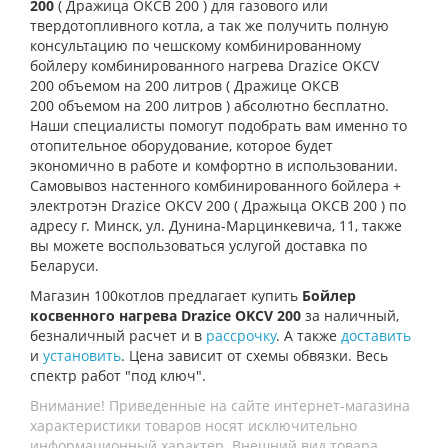
200
( Дражица ОКСВ 200 ) для газового или
твердотопливного котла
, а так же получить полную
консультацию по чешскому комбинированному
бойлеру комбинированного нагрева
Drazice OKCV
200 объемом на 200 литров
( Дражице ОКСВ
200 объемом на 200 литров )
абсолютно бесплатно.
Наши специалисты помогут подобрать вам именно то
отопительное оборудование, которое будет
экономично в работе и комфортно в использовании.
Самовывоз настенного комбинированного бойлера +
электротэн
Drazice OKCV 200
( Дражыца ОКСВ 200 )
по
адресу г. Минск, ул. Дунина-Марцинкевича, 11, также
вы можете воспользоваться услугой доставка по
Беларуси.
Магазин 100котлов предлагает купить
Бойлер
косвенного нагрева Drazice OKCV 200
за наличный,
безналичный расчет и в
рассрочку
. А также
доставить
и
установить
. Цена зависит от схемы обвязки. Весь
спектр работ "под ключ".
Внимание! Приведенные на сайте интернет-магазина
характеристики товаров носят исключительно
информационный характер. Внешний вид товара,