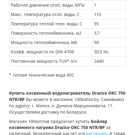
Рабочее давление отоп. воды, МПа
1
Макс. температура отоп. воды, С
110
Температура теплой техн. воды, С
95
Поверхность теплообменника, м2
3,7
Мощность теплообменника, kW
99
Коэфф. мощности по DIN 4708
30,5 NL
Постоянная мощность TUV* л/ч
2440
* теплая техническая вода 45С
Купить косвенный водонагреватель Drazice OKC 750
NTR/BP
Вы можете в магазине 100kotlov.by. Самовывоз
по адресу: г. Минск, л. Дунина-Марцинкевича, 11.
Осуществляем доставку по Беларуси.
Магазин 100котлов предлагает купить
Бойлер
косвенного нагрева Drazice OKC 750 NTR/BP
за
наличный, безналичный расчет и в
рассрочку
. А также