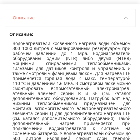
Описание
Описание:
Водонагреватели косвенного нагрева воды объёмом
300–1000 литров с эмалированным резервуаром при
рабочем давлении до 1 Mpa. Водонагреватели
оборудованы одним (NTR) либо двумя (NTRR)
мощными спиральными теплообменниками,
гильзами для датчиков контроля и управления, и
также смотровым фланцевым люком. Для нагрева ГТВ
применяется горячая вода с макс. температурой
110 °C и давлением 1,6 MPa. В смотровом люке можно
смонтировать вспомогательный электронагрев­
ательный элемент серии R и SE (см. каталог
дополнительного оборудования). Патрубок 6/4" над
нижним теплообменником предназначен для
монтажа вспомогательного электронагрев­ательного
элемента серии TJ для дополнительного нагрева ГТВ
(см. каталог дополнительного оборудования). Такой
дополнительный нагрев применяется при
подключении водонагревателя к системе на
солнечных батареях. У водонагревателей объёмом до
500 литров изоляцией служит слой твёрдой