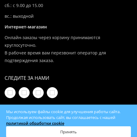
сб.: с 9.00 до 15.00
вс.: выходной
Интернет-магазин
Онлайн-заказы через корзину принимаются
круглосуточно.
В рабочее время вам перезвонит оператор для
подтверждения заказа.
СЛЕДИТЕ ЗА НАМИ
Мы используем файлы cookie для улучшения работы сайта.
Продолжая использовать сайт, вы соглашаетесь с нашей
политикой обработки cookie
.
© 2026 100Kotlov.by — продажа отопительного
оборудования с доставкой по всей Беларуси
Принять