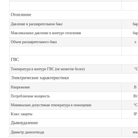
Отопление
Давление в расширительном баке
ба
Максимальное давление в контуре отопления
ба
Объем расширительного бака
л
ГВС
Температура в контуре ГВС (не менее/не более)
°
Электрические характеристики
Напряжение
В
Потребляемая мощность
В
Минимально допустимая температура в помещении
°
Класс защиты
IP
Дымоудаление
Диаметр дымоотвода
м