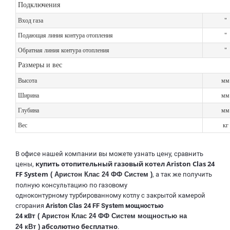
Подключения
Вход газа
"
Подающая линия контура отопления
"
Обратная линия контура отопления
"
Размеры и вес
Высота
м
Ширина
м
Глубина
м
Вес
кг
В офисе нашей компании вы можете узнать цену, сравнить
купить отопительный газовый котел Ariston Clas 24
цены,
FF System
( Аристон Клас 24 ФФ Систем )
, а так же получить
полную консультацию по газовому
одноконтурному турбированному котлу с закрытой камерой
сгорания
Ariston Clas 24 FF System мощностью
24 кВт
( Аристон Клас 24 ФФ Систем мощностью на
абсолютно бесплатно
24 кВт )
.