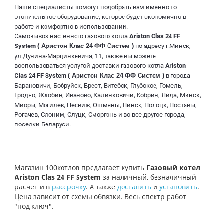
Наши специалисты помогут подобрать вам именно то
отопительное оборудование, которое будет экономично в
работе и комфортно в использовании.
Самовывоз настенного газового котла
Ariston Clas 24 FF
System
( Аристон Клас 24 ФФ Систем )
по адресу г.Минск,
ул.Дунина-Марцинкевича, 11, также вы можете
воспользоваться услугой доставки газового котла
Ariston
Clas 24 FF System
( Аристон Клас 24 ФФ Систем )
в города
Барановичи, Бобруйск, Брест, Витебск, Глубокое, Гомель,
Гродно, Жлобин, Иваново, Калинковичи, Кобрин, Лида, Минск,
Миоры, Могилев, Несвиж, Ошмяны, Пинск, Полоцк, Поставы,
Рогачев, Слоним, Слуцк, Сморгонь и во все другое города,
поселки Беларуси.
Магазин 100котлов предлагает купить
Газовый котел
Ariston Clas 24 FF System
за наличный, безналичный
расчет и в
рассрочку
. А также
доставить
и
установить
.
Цена зависит от схемы обвязки. Весь спектр работ
"под ключ".