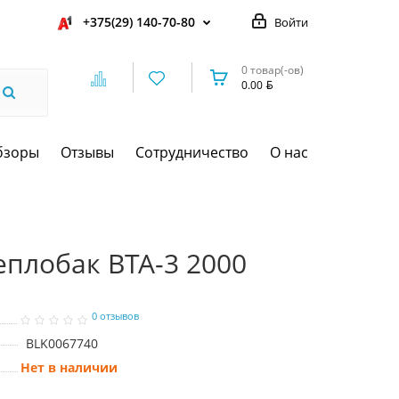
+375(29) 140-70-80
Войти
0 товар(-ов)
0.00
бзоры
Отзывы
Сотрудничество
О нас
еплобак ВТА-3 2000
0 отзывов
BLK0067740
Нет в наличии