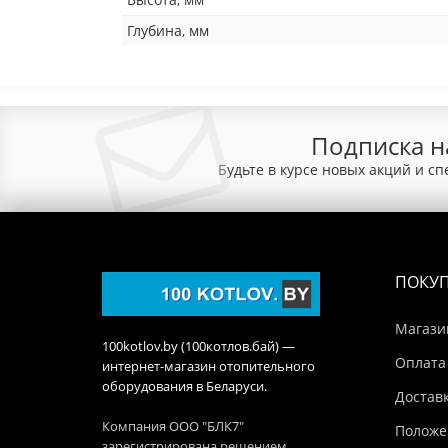
Глубина, мм
Подписка н
Будьте в курсе новых акций и с
ПОКУ
Магази
100kotlov.by (100котлов.бай) —
Оплата
интернет-магазин отопительного
оборудования в Беларуси.
Достав
Компания ООО "БЛК7"
Положе
зарегистрирована решением