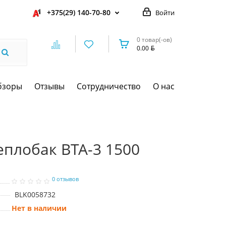
+375(29) 140-70-80
Войти
0 товар(-ов)
0.00
бзоры
Отзывы
Сотрудничество
О нас
еплобак ВТА-3 1500
0 отзывов
BLK0058732
Нет в наличии