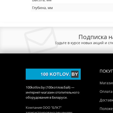
Глубина, мм
Подписка н
Будьте в курсе новых акций и с
ПОКУ
Магази
100kotlov.by (100котлов.бай) —
Оплата
интернет-магазин отопительного
оборудования в Беларуси.
Достав
Компания ООО "БЛК7"
Положе
зарегистрирована решением