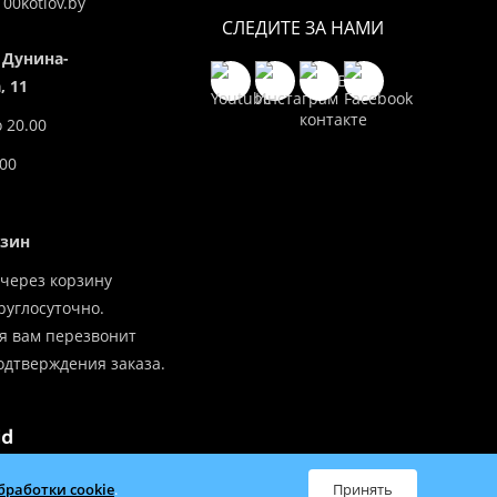
00kotlov.by
СЛЕДИТЕ ЗА НАМИ
 Дунина-
 11
о 20.00
.00
азин
через корзину
углосуточно.
я вам перезвонит
одтверждения заказа.
бработки cookie
.
всей Беларуси
Принять