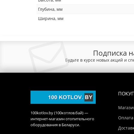
Глубина, мм
Ширина, мм
Подписка н
Будьте в курсе новых акций и с
ПОКУ
Магази
100kotlov.by (100котлов.бай) —
Оплата
интернет-магазин отопительного
оборудования в Беларуси.
Достав