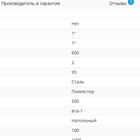
0
Производитель и гарантия
Отзывы
Нет
1"
1"
600
2
95
Сталь
Полиэстер
500
вта-1
Напольный
100
1995