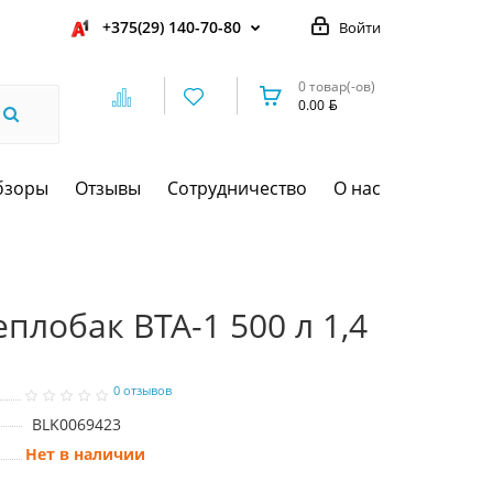
+375(29) 140-70-80
Войти
0 товар(-ов)
0.00
бзоры
Отзывы
Сотрудничество
О нас
плобак ВТА-1 500 л 1,4
0 отзывов
BLK0069423
Нет в наличии