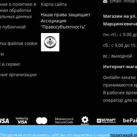
Email:
info@1
ние о политике в
Карта сайта
нии обработки
Наши права защищает
Магазин на ул.
альных данных
Ассоциация
Марцинкевича,
р публичной
“Правосубъектность”
пн.-пт.: с 9.00 д
ка файлов cookie
сб.: с 9.00 до 15
ты
вс.: выходной
 и сервис
Интернет-маг
ные организации
Онлайн-заказы 
принимаются кр
В рабочее врем
оператор для п
 Продолжая использовать сайт, вы соглашаетесь с нашей
политикой о
tlov.by — продажа отопительного оборудования с доставкой по 