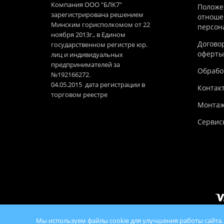
Компания ООО "БЛК7"
Положе
зарегистрирована решением
отноше
Минским горисполкомом от 22
персон
ноября 2013г., в Едином
Догово
государственном регистре юр.
оферты
лиц и индивидуальных
предпринимателей за
Обработ
№192166272.
04.05.2015 дата регистрации в
Контак
торговом реестре
Монтаж
Сервис
Мы используем файлы cookie для улучшения работы сайта.
© 2026 100Ko