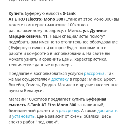
Купить
буферную емкость
S-tank
AT
ETRO
(Electro)
Mono 300
(Станк ат этро моно
300) вы
можете в интернет-магазине 100котлов,
расположенному по адресу: г Минск,
ул.
Дунина-
Марцинкевича, 11.
Наши специалисты помогут
подобрать вам именно то отопительное оборудование,
(
буферную емкость) которое будет экономично в
работе и комфортно в использовании. На сайте вы
можете узнать и сравнить цены, характеристики,
технические данные и размеры.
Предлагаем воспользоваться услугой
рассрочка
. Так
же мы осуществляем
доставку
в города: Минск, Брест,
Витебск, Гомель, Гродно, Могилев и другие населенные
пункты Беларуси.
Магазин 100котлов предлагает купить
Буферная
емкость S-Tank AT Etro Mono 300
за наличный,
безналичный расчет и в
рассрочку
. А также
доставить
и
установить
. Цена зависит от схемы обвязки. Весь
спектр работ "под ключ".