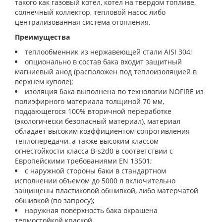
такого как газовый котел, котел на твердом топливе,
солнечный коллектор, тепловой насос либо
централизованная система отопления.
Преимущества
теплообменник из нержавеющей стали AISI 304;
опционально в состав бака входит защитный
магниевый анод (расположен под теплоизоляцией в
верхнем куполе);
изоляция бака выполнена по технологии NOFIRE из
полиэфирного материала толщиной 70 мм,
поддающегося 100% вторичной переработке
(экологически безопасный материал), материал
обладает высоким коэффициентом сопротивления
теплопередачи, а также высоким классом
огнестойкости класса B-s2d0 в соответствии с
Европейскими требованиями EN 13501;
с наружной стороны баки в стандартном
исполнении объемом до 5000 л включительно
защищены пластиковой обшивкой, либо матерчатой
обшивкой (по запросу);
наружная поверхность бака окрашена
термостойкой краской