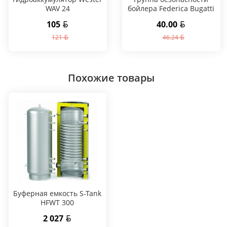
WAV 24
бойлера Federica Bugatti
FB3/4-7 (3/4", 7 бар)
105
40.00
121
46.24
Похожие товары
Буферная емкость S-Tank
HFWT 300
2 027