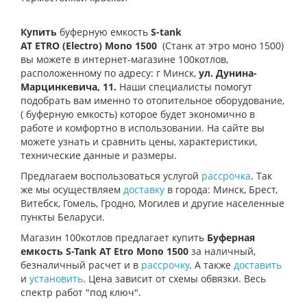
Купить
буферную емкость
S-tank
AT
ETRO
(Electro)
Mono 1500
(Станк ат этро моно
1500)
вы можете в интернет-магазине 100котлов,
расположенному по адресу: г Минск,
ул.
Дунина-
Марцинкевича, 11.
Наши специалисты помогут
подобрать вам именно то отопительное оборудование,
(
буферную емкость) которое будет экономично в
работе и комфортно в использовании. На сайте вы
можете узнать и сравнить цены, характеристики,
технические данные и размеры.
Предлагаем воспользоваться услугой
рассрочка
. Так
же мы осуществляем
доставку
в города: Минск, Брест,
Витебск, Гомель, Гродно, Могилев и другие населенные
пункты Беларуси.
Магазин 100котлов предлагает купить
Буферная
емкость S-Tank AT Etro Mono 1500
за наличный,
безналичный расчет и в
рассрочку
. А также
доставить
и
установить
. Цена зависит от схемы обвязки. Весь
спектр работ "под ключ".