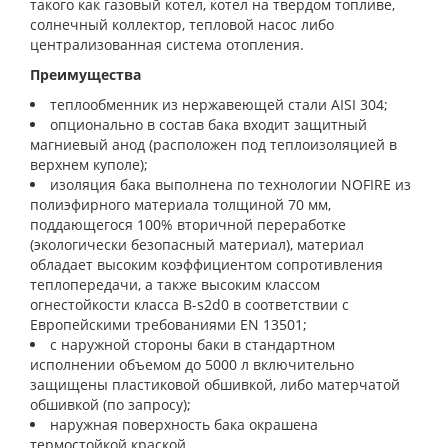
такого как газовый котел, котел на твердом топливе,
солнечный коллектор, тепловой насос либо
централизованная система отопления.
Преимущества
теплообменник из нержавеющей стали AISI 304;
опционально в состав бака входит защитный
магниевый анод (расположен под теплоизоляцией в
верхнем куполе);
изоляция бака выполнена по технологии NOFIRE из
полиэфирного материала толщиной 70 мм,
поддающегося 100% вторичной переработке
(экологически безопасный материал), материал
обладает высоким коэффициентом сопротивления
теплопередачи, а также высоким классом
огнестойкости класса B-s2d0 в соответствии с
Европейскими требованиями EN 13501;
с наружной стороны баки в стандартном
исполнении объемом до 5000 л включительно
защищены пластиковой обшивкой, либо матерчатой
обшивкой (по запросу);
наружная поверхность бака окрашена
термостойкой краской