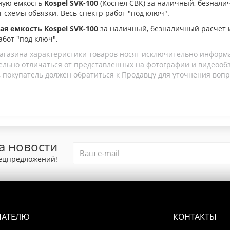
ную емкость
Kospel SVK-100
(Коспел СВК
)
за наличный, безналич
т схемы обвязки. Весь спектр работ "под ключ".
ая емкость Kospel SVK-100
за наличный, безналичный расчет 
абот "под ключ".
агазина характеристики товаров носят исключительно информ
льно отличаться от представленных на фотографии и видеообзо
 покупатель должен обратиться к Продавцу для уточнения вопр
а новости
пецпредложений!
ПАТЕЛЮ
КОНТАКТЫ