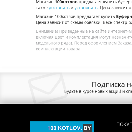
Магазин
100котлов
предлагает купить б
уфер
также
доставить
и
установить
. Цена зависит о
Магазин 100котлов предлагает купить
Буферн
Цена зависит от схемы обвязки. Весь спектр р
Внимание! Приведенные на сайте интернет-м
включая цвет и комплектация могут незначите
модельного ряда). Перед оформлением Заказа,
комплектации товара.
Подписка н
Будьте в курсе новых акций и с
ПОКУ