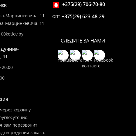
+375(29) 706-70-80
нск
на-Марцинкевича, 11
+375(29) 623-48-29
ОПТ
ина-Марцинкевича, 11
00kotlov.by
СЛЕДИТЕ ЗА НАМИ
 Дунина-
 11
о 20.00
.00
азин
через корзину
углосуточно.
я вам перезвонит
одтверждения заказа.