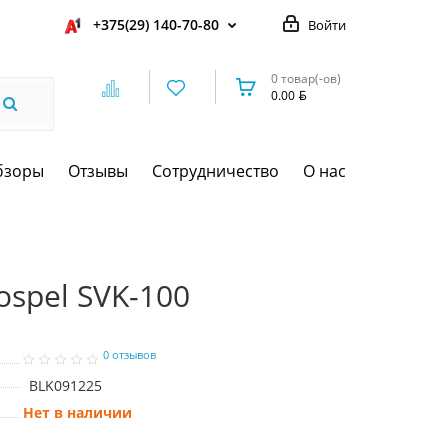
+375(29) 140-70-80
Войти
0 товар(-ов)
0.00
бзоры
Отзывы
Сотрудничество
О нас
spel SVK-100
0 отзывов
BLK091225
Нет в наличии