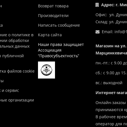
Адрес: г. Ми
н
Возврат товара
Офис: ул. Дуни
Производители
Склад: ул. Дун
ка
Написать сообщение
Email:
info@1
ние о политике в
Карта сайта
нии обработки
Наши права защищает
Магазин на ул.
альных данных
Ассоциация
Марцинкевича,
р публичной
“Правосубъектность”
пн.-пт.: с 9.00 д
ка файлов cookie
сб.: с 9.00 до 15
ты
вс.: выходной
 и сервис
Интернет-маг
ные организации
Онлайн-заказы 
принимаются кр
В рабочее врем
оператор для п