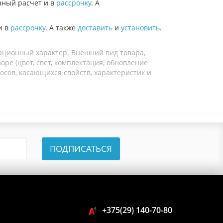
ный расчет и в
рассрочку
. А
и в
рассрочку
. А также
доставить
и
установить
.
ационный характер. Внешний вид товара,
ре (цвет, свет, комплектация, обновление
осов, касающихся свойств, характеристик и
ПОДПИСАТЬСЯ
+375(29) 140-70-80