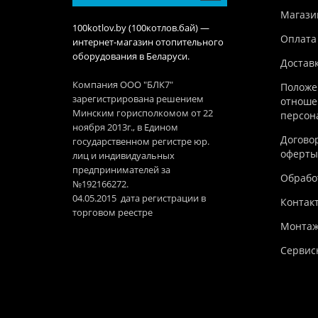
Магази
100kotlov.by (100котлов.бай) —
Оплата
интернет-магазин отопительного
оборудования в Беларуси.
Достав
Компания ООО "БЛК7"
Положе
зарегистрирована решением
отноше
Минским горисполкомом от 22
персон
ноября 2013г., в Едином
Догово
государственном регистре юр.
оферты
лиц и индивидуальных
предпринимателей за
Обработ
№192166272.
04.05.2015 дата регистрации в
Контак
торговом реестре
Монтаж
Сервис