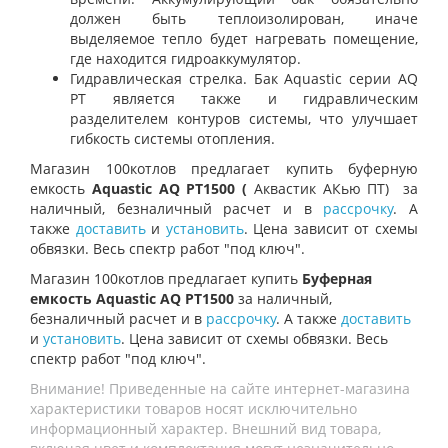
должен быть теплоизолирован, иначе
выделяемое тепло будет нагревать помещение,
где находится гидроаккумулятор.
Гидравлическая стрелка. Бак Aquastic серии AQ
PT является также и гидравлическим
разделителем контуров системы, что улучшает
гибкость системы отопления.
Магазин 100котлов предлагает купить буферную
емкость
Aquastic AQ PT1500 (
Аквастик АКью ПТ)
за
наличный, безналичный расчет и в
рассрочку
. А
также
доставить
и
установить
. Цена зависит от схемы
обвязки. Весь спектр работ "под ключ".
Магазин 100котлов предлагает купить
Буферная
емкость Aquastic AQ PT1500
за наличный,
безналичный расчет и в
рассрочку
. А также
доставить
и
установить
. Цена зависит от схемы обвязки. Весь
спектр работ "под ключ".
Внимание! Приведенные на сайте интернет-магазина
характеристики товаров носят исключительно
информационный характер. Внешний вид товара,