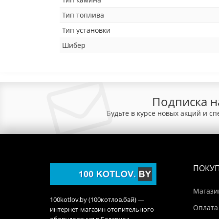
Тип топлива
Тип установки
Шибер
Подписка н
Будьте в курсе новых акций и с
ПОКУ
Магази
100kotlov.by (100котлов.бай) —
Оплата
интернет-магазин отопительного