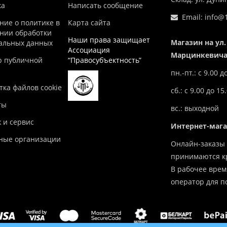
ка
Написать сообщение
Email:
info@1
ние о политике в
Карта сайта
нии обработки
Наши права защищает
Магазин на ул.
альных данных
Ассоциация
Марцинкевича,
р публичной
“Правосубъектность”
пн.-пт.: с 9.00 д
ка файлов cookie
сб.: с 9.00 до 15
ты
вс.: выходной
 и сервис
Интернет-маг
ные организации
Онлайн-заказы 
принимаются кр
В рабочее врем
оператор для п