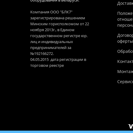
оборудования в Беларуси.
Достав
Компания ООО "БЛК7"
Положе
зарегистрирована решением
отноше
Минским горисполкомом от 22
персон
ноября 2013г., в Едином
Догово
государственном регистре юр.
оферты
лиц и индивидуальных
предпринимателей за
Обработ
№192166272.
04.05.2015 дата регистрации в
Контак
торговом реестре
Монтаж
Сервис