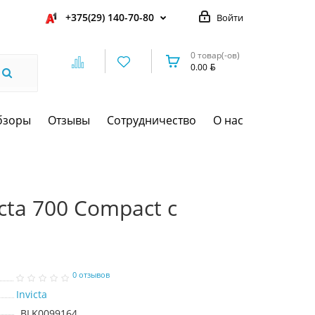
+375(29) 140-70-80
Войти
0 товар(-ов)
0.00
бзоры
Отзывы
Сотрудничество
О нас
cta 700 Compact с
0 отзывов
Invicta
BLK0099164