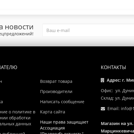
а новости
пецпредложений!
ПАТЕЛЮ
КОНТАКТЫ
Адрес: г. Ми
н
Возврат товара
Офис: ул. Дуни
Производители
Склад: ул. Дун
ка
Написать сообщение
Email:
info@1
ние о политике в
Карта сайта
нии обработки
Наши права защищает
Магазин на ул.
альных данных
Ассоциация
Марцинкевича,
р публичной
“Правосубъектность”