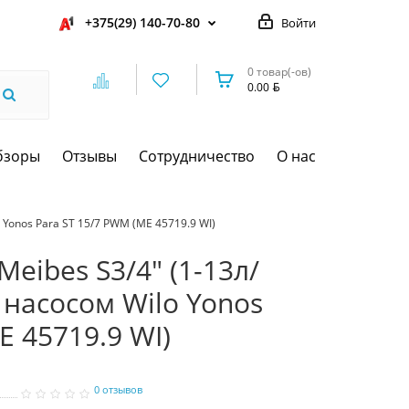
+375(29) 140-70-80
Войти
0 товар(-ов)
0.00
бзоры
Отзывы
Сотрудничество
О нас
 Yonos Para ST 15/7 PWM (МЕ 45719.9 WI)
eibes S3/4" (1-13л/
 насосом Wilo Yonos
Е 45719.9 WI)
0 отзывов