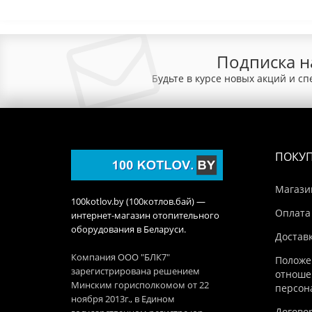
Подписка н
Будьте в курсе новых акций и с
ПОКУ
Магази
100kotlov.by (100котлов.бай) —
Оплата
интернет-магазин отопительного
оборудования в Беларуси.
Достав
Компания ООО "БЛК7"
Положе
зарегистрирована решением
отноше
Минским горисполкомом от 22
персон
ноября 2013г., в Едином
Догово