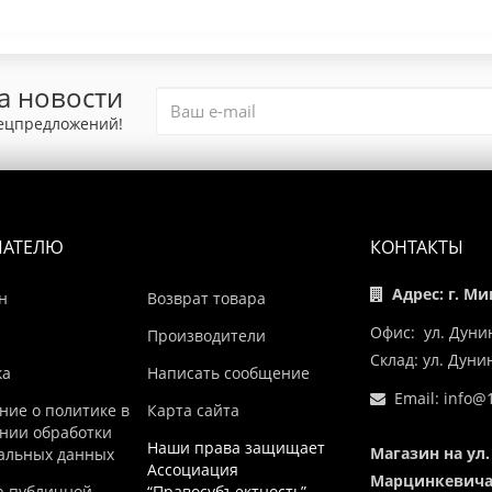
а новости
пецпредложений!
ПАТЕЛЮ
КОНТАКТЫ
Адрес: г. Ми
н
Возврат товара
Офис: ул. Дуни
Производители
Склад: ул. Дун
ка
Написать сообщение
Email:
info@1
ние о политике в
Карта сайта
нии обработки
Наши права защищает
Магазин на ул.
альных данных
Ассоциация
Марцинкевича,
р публичной
“Правосубъектность”