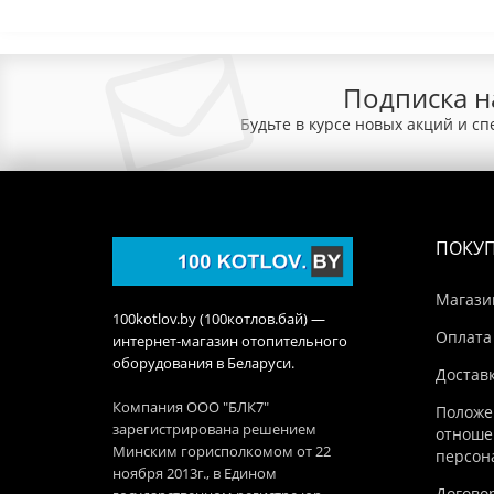
Подписка н
Будьте в курсе новых акций и с
ПОКУ
Магази
100kotlov.by (100котлов.бай) —
Оплата
интернет-магазин отопительного
оборудования в Беларуси.
Достав
Компания ООО "БЛК7"
Положе
зарегистрирована решением
отноше
Минским горисполкомом от 22
персон
ноября 2013г., в Едином
Догово