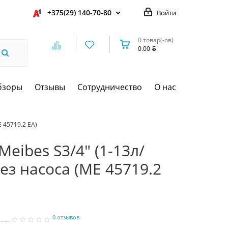
+375(29) 140-70-80
Войти
0 товар(-ов)
0.00
бзоры
Отзывы
Сотрудничество
О нас
 45719.2 ЕА)
eibes S3/4" (1-13л/
ез насоса (МЕ 45719.2
0 отзывов