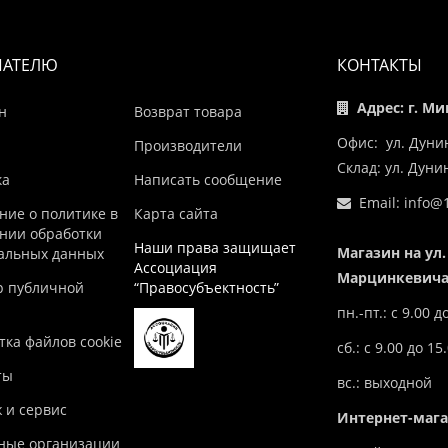
ПАТЕЛЮ
КОНТАКТЫ
Адрес: г. Ми
н
Возврат товара
Офис: ул. Дуни
Производители
Склад: ул. Дун
ка
Написать сообщение
Email:
info@1
ние о политике в
Карта сайта
нии обработки
Наши права защищает
Магазин на ул.
альных данных
Ассоциация
Марцинкевича,
р публичной
“Правосубъектность”
пн.-пт.: с 9.00 д
ка файлов cookie
сб.: с 9.00 до 15
ты
вс.: выходной
 и сервис
Интернет-маг
ные организации