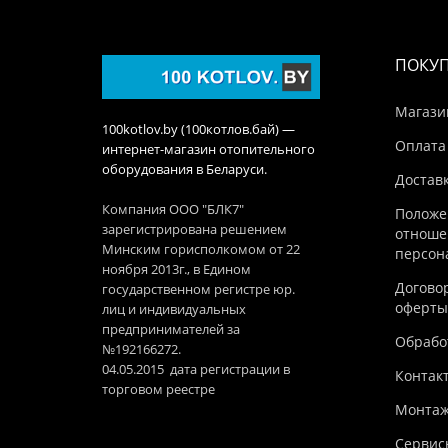
ПОКУ
Магази
100kotlov.by (100котлов.бай) —
Оплата
интернет-магазин отопительного
оборудования в Беларуси.
Достав
Компания ООО "БЛК7"
Положе
зарегистрирована решением
отноше
Минским горисполкомом от 22
персон
ноября 2013г., в Едином
Догово
государственном регистре юр.
оферты
лиц и индивидуальных
предпринимателей за
Обработ
№192166272.
04.05.2015 дата регистрации в
Контак
торговом реестре
Монтаж
Сервис