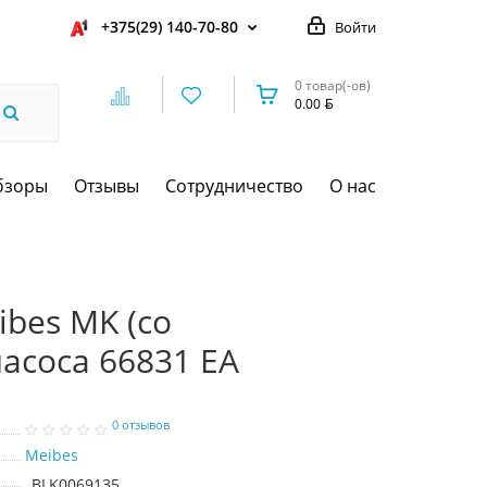
+375(29) 140-70-80
Войти
0 товар(-ов)
0.00
бзоры
Отзывы
Сотрудничество
О нас
bes MK (со
насоса 66831 EA
0 отзывов
Meibes
BLK0069135