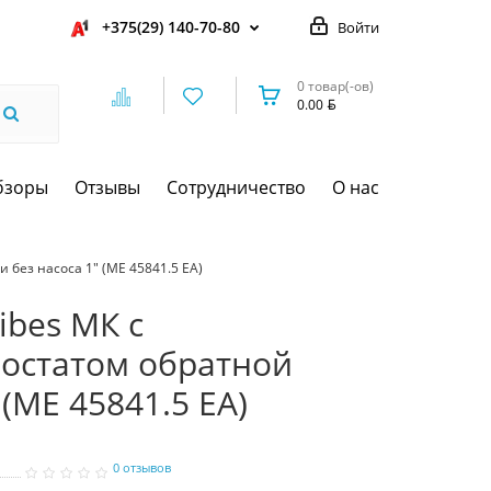
+375(29) 140-70-80
Войти
0 товар(-ов)
0.00
бзоры
Отзывы
Сотрудничество
О нас
 без насоса 1" (МЕ 45841.5 ЕА)
ibes МК с
остатом обратной
 (МЕ 45841.5 ЕА)
0 отзывов