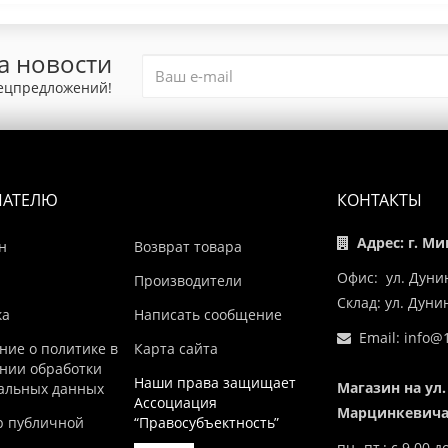
а новости
пецпредложений!
ПАТЕЛЮ
КОНТАКТЫ
Адрес: г. Ми
н
Возврат товара
Офис: ул. Дуни
Производители
Склад: ул. Дун
ка
Написать сообщение
Email:
info@1
ние о политике в
Карта сайта
нии обработки
Наши права защищает
Магазин на ул.
альных данных
Ассоциация
Марцинкевича,
р публичной
“Правосубъектность”
пн.-пт.: с 9.00 д