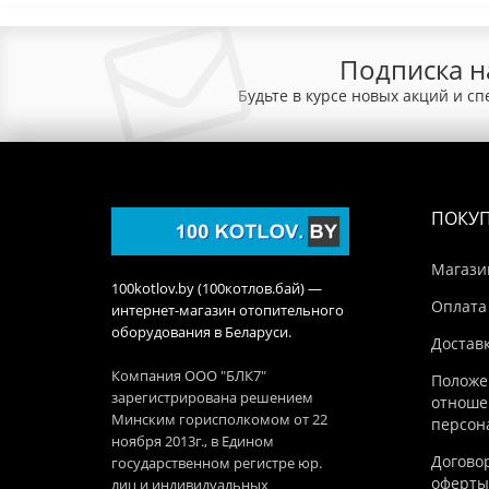
Подписка н
Будьте в курсе новых акций и с
ПОКУ
Магази
100kotlov.by (100котлов.бай) —
Оплата
интернет-магазин отопительного
оборудования в Беларуси.
Достав
Компания ООО "БЛК7"
Положе
зарегистрирована решением
отноше
Минским горисполкомом от 22
персон
ноября 2013г., в Едином
Догово
государственном регистре юр.
оферты
лиц и индивидуальных