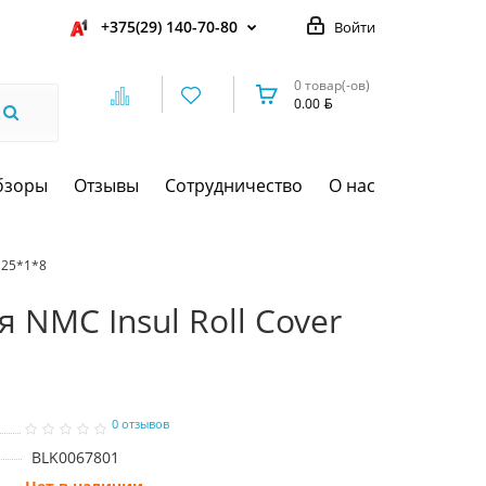
+375(29) 140-70-80
Войти
0 товар(-ов)
0.00
бзоры
Отзывы
Сотрудничество
О нас
n 25*1*8
 NMC Insul Roll Cover
0 отзывов
BLK0067801