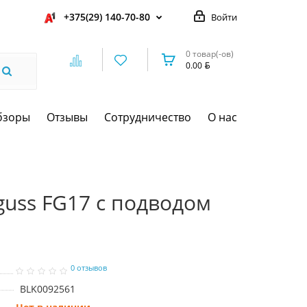
+375(29) 140-70-80
Войти
0 товар(-ов)
0.00
бзоры
Отзывы
Сотрудничество
О нас
guss FG17 с подводом
0 отзывов
BLK0092561