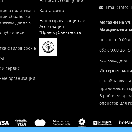
ка
Написать сообщение
Email:
info@1
ние о политике в
Карта сайта
нии обработки
Наши права защищает
Магазин на ул.
альных данных
Ассоциация
Марцинкевича,
р публичной
“Правосубъектность”
пн.-пт.: с 9.00 д
ка файлов cookie
сб.: с 9.00 до 15
ты
вс.: выходной
 и сервис
Интернет-маг
ные организации
Онлайн-заказы 
принимаются кр
В рабочее врем
оператор для п