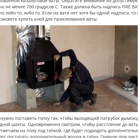
рованной базальтовой ваты. Обратите внимание на допустимую 
о не менее 700 градусов С. Также должна быть надпись FIRE BA
о либо то, либо то. Если на вате нет хотя бы одной надписи, то
сможете купить клей для приклеивания ваты.
нужно поставить топку так, чтобы выходящий патрубок дымохо
ной шахты. Одновременно смотрим, чтобы расстояние до ваты, 
тмечаем на полу под топкой, где будет подходить дополнительны
дет поступать дополнительный воздух в топку. Главное при чис