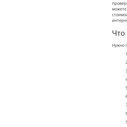
провер
можете 
стоимос
интерне
Что
Нужно 