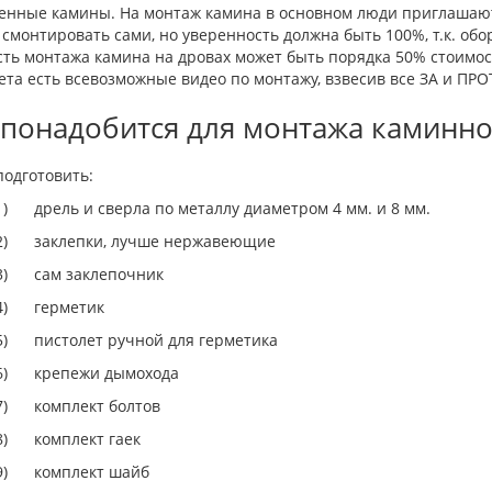
енные камины. На монтаж камина в основном люди приглашают 
смонтировать сами, но уверенность должна быть 100%, т.к. обо
ть монтажа камина на дровах может быть порядка 50% стоимост
та есть всевозможные видео по монтажу, взвесив все ЗА и ПРО
 понадобится для монтажа каминно
подготовить:
1) дрель и сверла по металлу диаметром 4 мм. и 8 мм.
2) заклепки, лучше нержавеющие
3) сам заклепочник
4) герметик
5) пистолет ручной для герметика
6) крепежи дымохода
7) комплект болтов
8) комплект гаек
9) комплект шайб