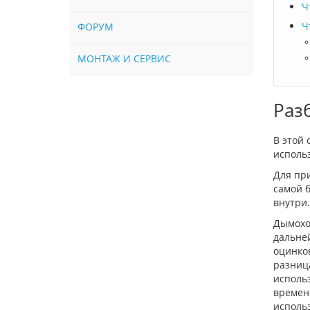
Ч
Ч
ФОРУМ
МОНТАЖ И СЕРВИС
Раз
В этой
использ
Для пр
самой 
внутри.
Дымоход
дальне
оцинков
разница
использ
времен
использ