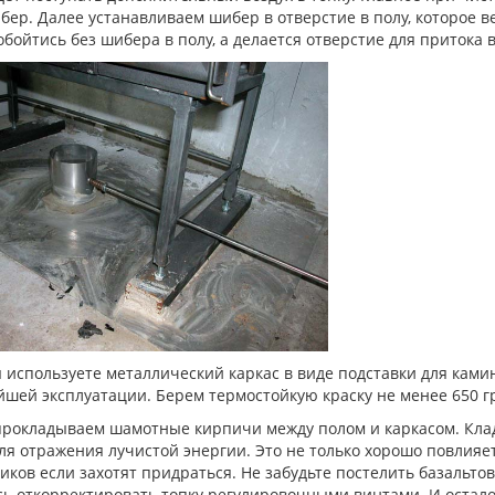
бер. Далее устанавливаем шибер в отверстие в полу, которое ве
бойтись без шибера в полу, а делается отверстие для притока 
 используете металлический каркас в виде подставки для камин
шей эксплуатации. Берем термостойкую краску не менее 650 гр
прокладываем шамотные кирпичи между полом и каркасом. Клад
ля отражения лучистой энергии. Это не только хорошо повлияет
иков если захотят придраться. Не забудьте постелить базальт
сь откорректировать топку регулировочными винтами. И остало