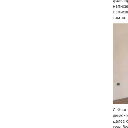
фольги
написан
написан
там же 
Сейчас 
дымоход
Далее о
куда бу