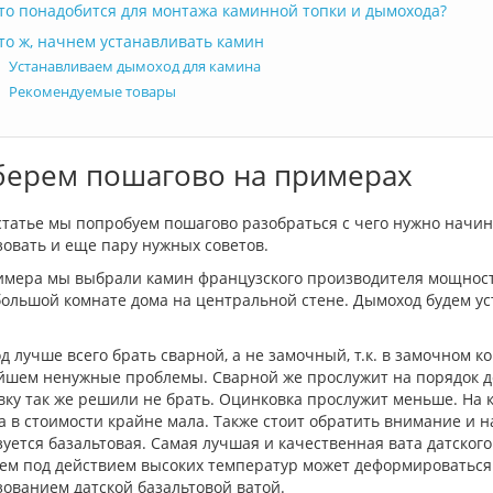
то понадобится для монтажа каминной топки и дымохода?
то ж, начнем устанавливать камин
Устанавливаем дымоход для камина
Рекомендуемые товары
берем пошагово на примерах
 статье мы попробуем пошагово разобраться с чего нужно начи
овать и еще пару нужных советов.
имера мы выбрали камин французского производителя мощность
большой комнате дома на центральной стене. Дымоход будем ус
 лучше всего брать сварной, а не замочный, т.к. в замочном к
йшем ненужные проблемы. Сварной же прослужит на порядок дол
ку так же решили не брать. Оцинковка прослужит меньше. На к
 в стоимости крайне мала. Также стоит обратить внимание и на
уется базальтовая. Самая лучшая и качественная вата датского
ем под действием высоких температур может деформироваться. 
ованием датской базальтовой ватой.