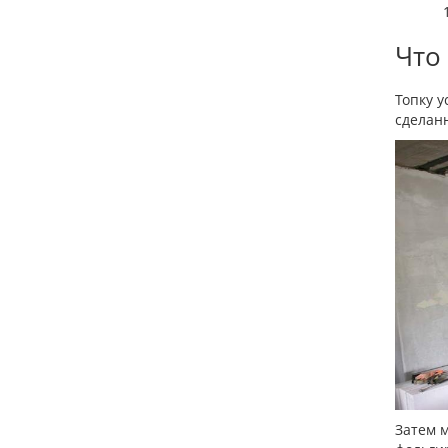
Что
Топку у
сделанн
Затем м