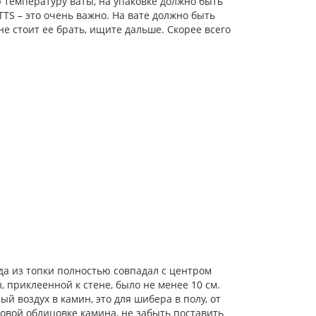
температуру ваты, на упаковке должно быть
TTS – это очень важно. На вате должно быть
 не стоит ее брать, ищите дальше. Скорее всего
да из топки полностью совпадал с центром
приклеенной к стене, было не менее 10 см.
й воздух в камин, это для шибера в полу, от
товой облицовке камина, не забыть поставить