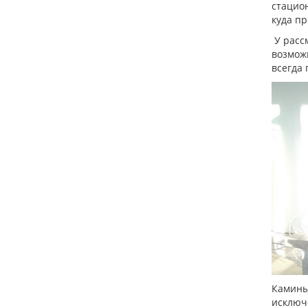
стацио
куда пр
У рассм
возможн
всегда 
Камины.
исключе