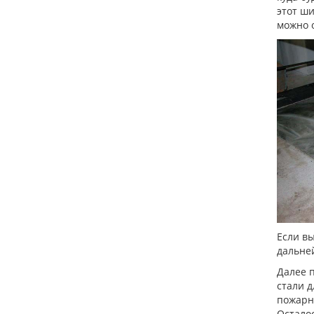
этот ши
можно о
Если вы
дальней
Далее 
стали д
пожарн
Остало