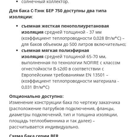
солнечный коллектор.
Для бака С-Тэнк
БЕР
750 доступны два типа
изоляции
:
съемная жесткая пенополиуретановая
изоляция
средней толщиной - 37 мм
(коэффициент теплопроводности 0,028 Вт/м*С) –
для баков объемом до 500 литров включительно;
съемная мягкая полиэфирная
изоляция
средней толщиной 65-70 мм,
выполненная по технологии NOFIRE с классом
огнестойкости B-s2d0 в соответствии с
Европейскими требованиями EN 13501 –
(коэффициент теплопроводности материала -
0,031 Вт/м*С)
Опционально доступно:
Изменение конструкции бака по чертежу заказчика
(расположение патрубков подключения, фланцы,
диаметры подключений, тип и толщина изоляции,
площадь теплообменника и так далее) –
рассчитывается индивидуально.
Схема бака серии BER