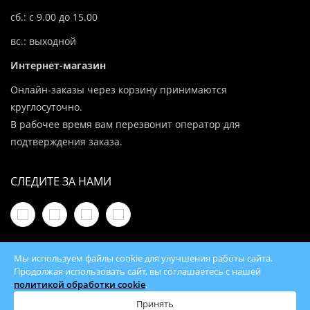
сб.: с 9.00 до 15.00
вс.: выходной
Интернет-магазин
Онлайн-заказы через корзину принимаются
круглосуточно.
В рабочее время вам перезвонит оператор для
подтверждения заказа.
СЛЕДИТЕ ЗА НАМИ
Мы используем файлы cookie для улучшения работы сайта.
Продолжая использовать сайт, вы соглашаетесь с нашей
политикой обработки cookie
.
© 2026 100Kotlov.by — продажа отопительного
оборудования с доставкой по всей Беларуси
Принять