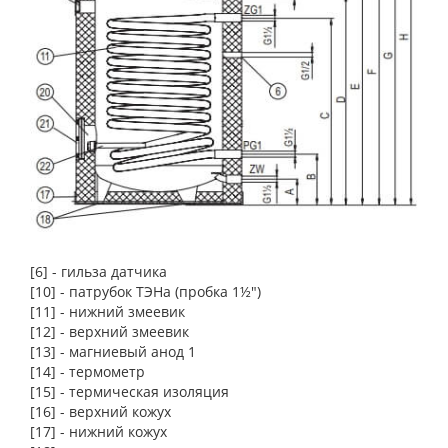
[6] - гильза датчика
[10] - патрубок ТЭНа (пробка 1½″)
[11] - нижний змеевик
[12] - верхний змеевик
[13] - магниевый анод 1
[14] - термометр
[15] - термическая изоляция
[16] - верхний кожух
[17] - нижний кожух