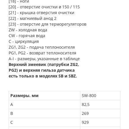
[18] - ноги
[20] - отверстие очистки ø 150 / 115
[21] - крышка отверстия очистки
[22] - магниевый анод 2
[23] - отверстие для терморегуляторов
ZW - холодная вода
CW - горячая вода
C - циркуляция
ZG1, ZG2 - подача теплоносителя
PG1, PG2 - возврат теплоносителя
A-I - размеры, указанные в таблице
Верхний змеевик (патрубки ZG2,
PG2) и верхняя гильза датчика
есть только в моделях SB и SBZ.
Размеры. мм
SW-800
A
82,5
B
269
С
929