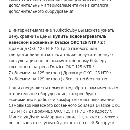
дополнительными термоэлементами из каталога
дополнительного оборудования.
В интернет-магазине 100kotlov.by Вы можете узнать
цену, сравнить цены,
купить водонагреватель
навесной косвенный
Drazice OKC 125 NTR / Z
(
Дражица ОКС 125 НТР / З ) для газового или
твердотопливного котла
, а так же получить полную
консультацию по чешскому косвенному бойлеру
косвенного нагрева
Drazice OKC 125 NTR /
Z объемом на 125 литров
( Дражыце ОКС 125 НТР /
З объемом на 125 литров )
абсолютно бесплатно.
Наши специалисты помогут подобрать вам именно то
отопительное оборудование, которое будет
экономично в работе и комфортно в использовании.
Самовывоз навесного косвенного бойлера
Drazice OKC
125 NTR / Z
( Дражице ОКС 125 НТР / З )
по адресу г.
Минск, ул.Дунина-Марцинкевича, 11, также вы можете
воспользоваться услугой доставка
по всей Беларуси.