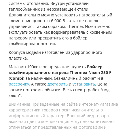
системы отопления. Внутри установлен
теплообменник из нержавеющей стали.
Дополнительно можно установить нагревательный
элемент мощностью 6 000 Вт, а также панель
управления. Таким образом, Thermex Nixen можно
эксплуатировать как водонагреватель с косвенным
нагревом или превратить его в бойлер
комбинированного типа.
Корпуса модели изготовлен из ударопрочного
пластика.
Магазин 100котлов предлагает купить
Бойлер
комбинированного нагрева Thermex Nixen 250 F
(Combi)
за наличный, безналичный расчет и в
рассрочку
. А также
доставить
и
установить
. Цена
зависит от схемы обвязки. Весь спектр работ "под
ключ".
Внимание! Приведенные на сайте интернет-магазина
характеристики товаров носят исключительно
информационный характер. Внешний вид товара,
включая цвет и комплектация могут незначительно
отличаться от представленных на фотографии и