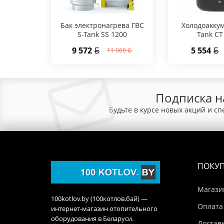
Бак электронагрева ГВС
Холодоаккум
S-Tank SS 1200
Tank CT
9 572
5 554
11 066
Подписка н
Будьте в курсе новых акций и с
ПОКУ
Магази
100kotlov.by (100котлов.бай) —
Оплата
интернет-магазин отопительного
оборудования в Беларуси.
Достав