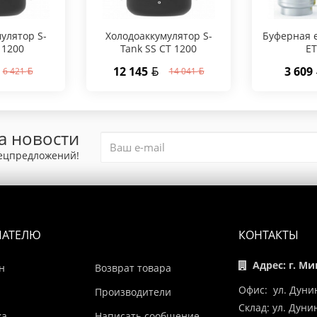
улятор S-
Холодоаккумулятор S-
Буферная е
 1200
Tank SS CT 1200
ET
12 145
3 609
6 421
14 041
а новости
пецпредложений!
ПАТЕЛЮ
КОНТАКТЫ
Адрес: г. Ми
н
Возврат товара
Офис: ул. Дуни
Производители
Склад: ул. Дун
ка
Написать сообщение