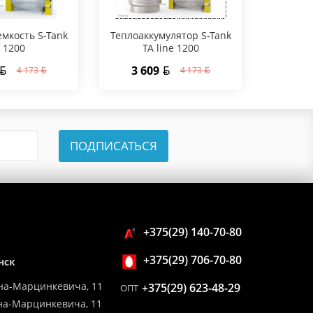
мкость S-Tank
Теплоаккумулятор S-Tank
Теплоак
 1200
TA line 1200
3 609
3 6
4 173
4 173
ПОДПИСАТЬСЯ
+375(29) 140-70-80
+375(29) 706-70-80
нск
на-Марцинкевича, 11
+375(29) 623-48-29
ОПТ
ина-Марцинкевича, 11