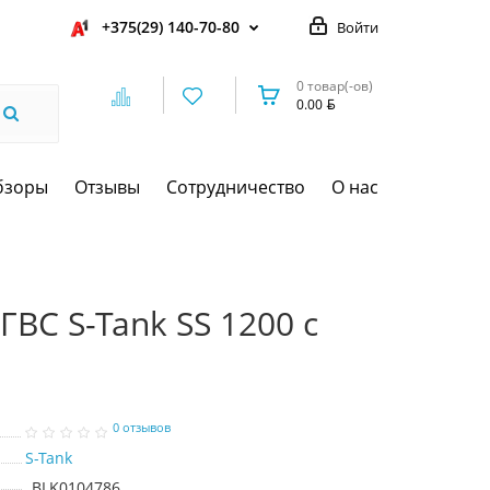
+375(29) 140-70-80
Войти
0 товар(-ов)
0.00
бзоры
Отзывы
Сотрудничество
О нас
ГВС S-Tank SS 1200 с
0 отзывов
S-Tank
BLK0104786