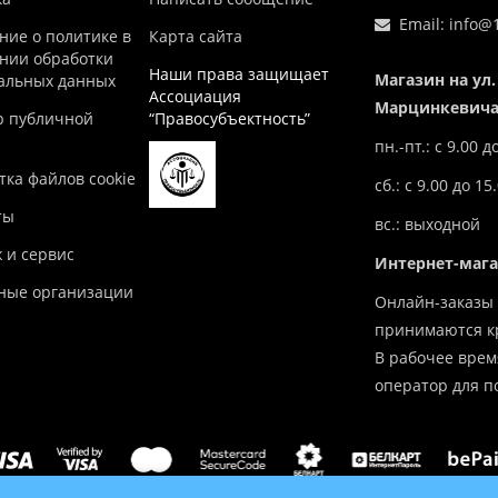
Email:
info@1
ние о политике в
Карта сайта
нии обработки
Наши права защищает
Магазин на ул.
альных данных
Ассоциация
Марцинкевича,
р публичной
“Правосубъектность”
пн.-пт.: с 9.00 д
ка файлов cookie
сб.: с 9.00 до 15
ты
вс.: выходной
 и сервис
Интернет-маг
ные организации
Онлайн-заказы 
принимаются кр
В рабочее врем
оператор для п